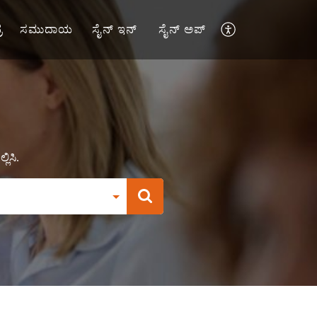
ರ
ಸಮುದಾಯ
ಸೈನ್ ಇನ್
ಸೈನ್ ಅಪ್
ಲಿಸಿ.