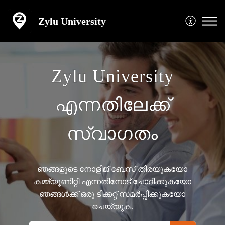
Zylu University
Zylu University
എന്നതിലേക്ക്
സ്വാഗതം
ഞങ്ങളുടെ നോളിജ് ബേസ് തിരയുകയോ
കമ്മ്യൂണിറ്റി എന്നതിനോട് ചോദിക്കുകയോ
ഞങ്ങൾക്ക് ഒരു ടിക്കറ്റ് സമർപ്പിക്കുകയോ
ചെയ്യുക.