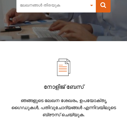
നോളിജ് ബേസ്
ഞങ്ങളുടെ ലേഖന ശേഖരം, ഉപയോക്തൃ
ഗൈഡുകൾ, പതിവുചോദ്യങ്ങൾ എന്നിവയിലൂടെ
ബ്രൗസ് ചെയ്യുക.